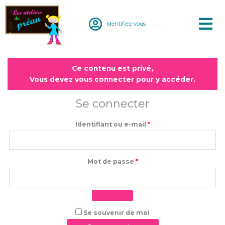
Aller
au
Identifiez-vous
contenu
Obligatoire
Obligatoire
Ce contenu est privé,
Vous devez vous connecter pour y accéder.
Se connecter
Identifiant ou e-mail
*
Mot de passe
*
Se souvenir de moi