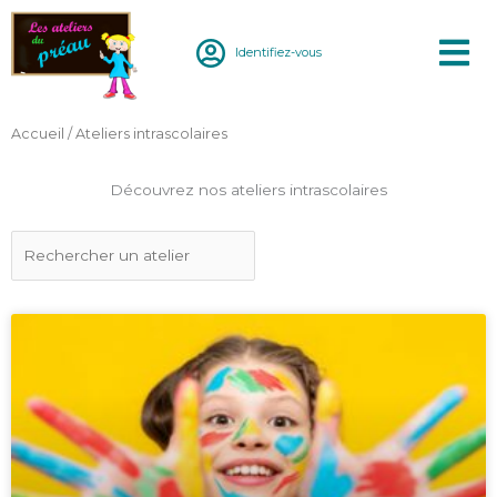
Aller
au
Identifiez-vous
contenu
Accueil
/ Ateliers intrascolaires
Découvrez nos ateliers intrascolaires
Rechercher