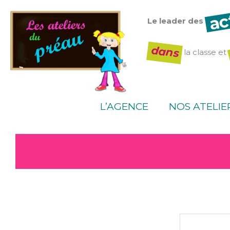
Aller
ac
au
Le leader des
contenu
dans
la classe et
L’AGENCE
NOS ATELIE