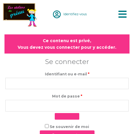
Aller
au
Identifiez-vous
contenu
Obligatoire
Obligatoire
Ce contenu est privé,
Vous devez vous connecter pour y accéder.
Se connecter
Identifiant ou e-mail
*
Mot de passe
*
Se souvenir de moi