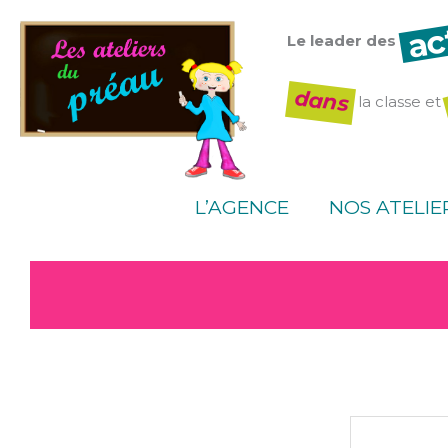
Aller
ac
au
Le leader des
contenu
dans
la classe et
L’AGENCE
NOS ATELIE