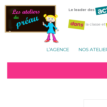
Aller
ac
au
Le leader des
contenu
dans
la classe et
L’AGENCE
NOS ATELIE