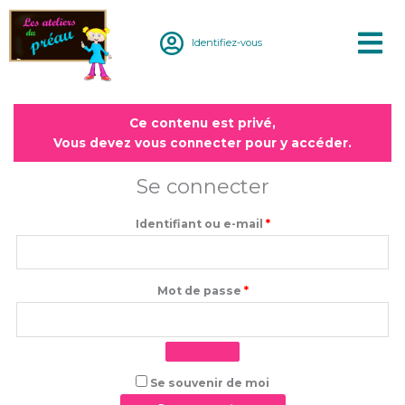
Aller
au
Identifiez-vous
contenu
Obligatoire
Obligatoire
Ce contenu est privé,
Vous devez vous connecter pour y accéder.
Se connecter
Identifiant ou e-mail
*
Mot de passe
*
Se souvenir de moi