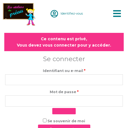
Aller
au
Identifiez-vous
contenu
Obligatoire
Obligatoire
Ce contenu est privé,
Vous devez vous connecter pour y accéder.
Se connecter
Identifiant ou e-mail
*
Mot de passe
*
Se souvenir de moi