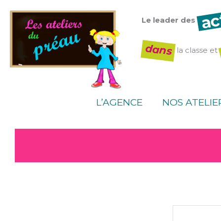
Aller
ac
au
Le leader des
contenu
dans
la classe et
L’AGENCE
NOS ATELIE