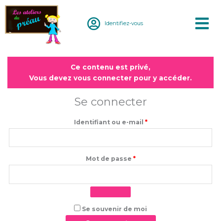
Aller
au
Identifiez-vous
contenu
Obligatoire
Obligatoire
Ce contenu est privé,
Vous devez vous connecter pour y accéder.
Se connecter
Identifiant ou e-mail
*
Mot de passe
*
Se souvenir de moi