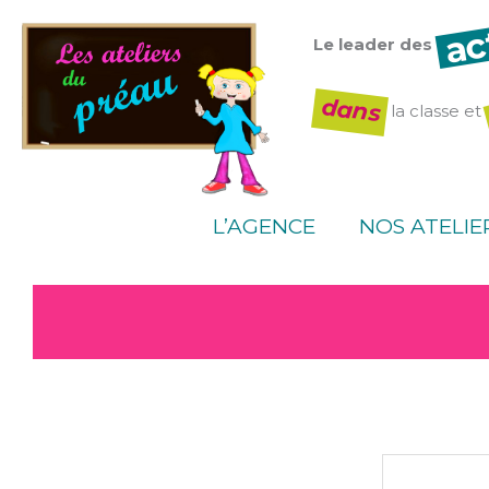
Aller
ac
au
Le leader des
contenu
dans
la classe et
L’AGENCE
NOS ATELIE