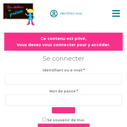
Aller
au
Identifiez-vous
contenu
Obligatoire
Obligatoire
Ce contenu est privé,
Vous devez vous connecter pour y accéder.
Se connecter
Identifiant ou e-mail
*
Mot de passe
*
Se souvenir de moi