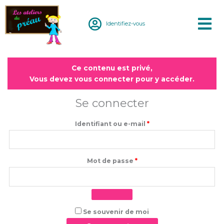
Aller
au
Identifiez-vous
contenu
Obligatoire
Obligatoire
Ce contenu est privé,
Vous devez vous connecter pour y accéder.
Se connecter
Identifiant ou e-mail
*
Mot de passe
*
Se souvenir de moi