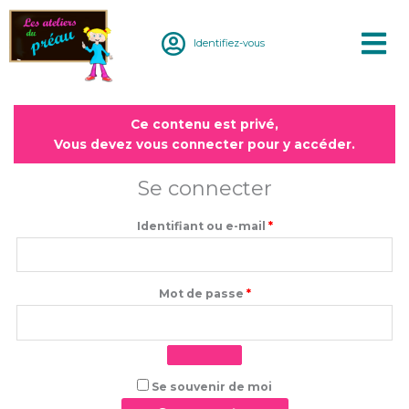
Aller
au
Identifiez-vous
contenu
Obligatoire
Obligatoire
Ce contenu est privé,
Vous devez vous connecter pour y accéder.
Se connecter
Identifiant ou e-mail
*
Mot de passe
*
Se souvenir de moi