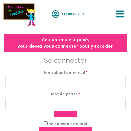
Aller
au
Identifiez-vous
contenu
Obligatoire
Obligatoire
Ce contenu est privé,
Vous devez vous connecter pour y accéder.
Se connecter
Identifiant ou e-mail
*
Mot de passe
*
Se souvenir de moi