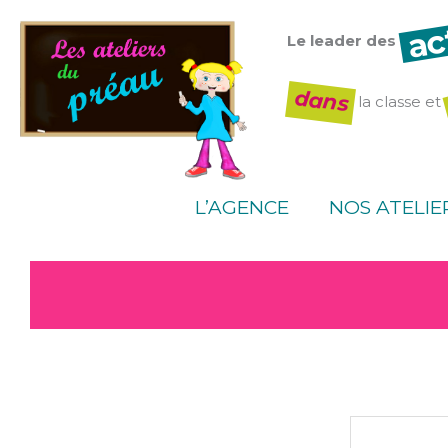
Aller
ac
au
Le leader des
contenu
dans
la classe et
L’AGENCE
NOS ATELIE