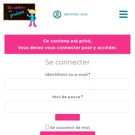
Aller
au
Identifiez-vous
contenu
Obligatoire
Obligatoire
Ce contenu est privé,
Vous devez vous connecter pour y accéder.
Se connecter
Identifiant ou e-mail
*
Mot de passe
*
Se souvenir de moi