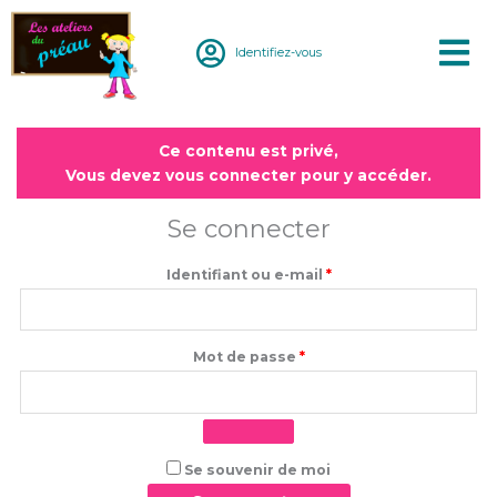
Aller
au
Identifiez-vous
contenu
Obligatoire
Obligatoire
Ce contenu est privé,
Vous devez vous connecter pour y accéder.
Se connecter
Identifiant ou e-mail
*
Mot de passe
*
Se souvenir de moi