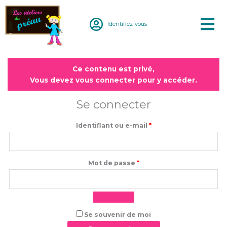
Aller
au
Identifiez-vous
contenu
Obligatoire
Obligatoire
Ce contenu est privé,
Vous devez vous connecter pour y accéder.
Se connecter
Identifiant ou e-mail
*
Mot de passe
*
Se souvenir de moi