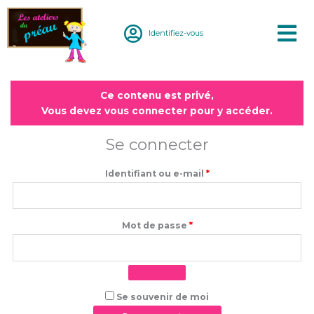
Aller
au
Identifiez-vous
contenu
Obligatoire
Obligatoire
Ce contenu est privé,
Vous devez vous connecter pour y accéder.
Se connecter
Identifiant ou e-mail
*
Mot de passe
*
Se souvenir de moi