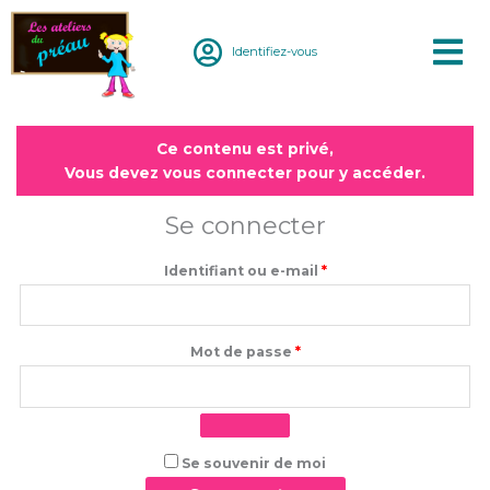
Aller
au
Identifiez-vous
contenu
Obligatoire
Obligatoire
Ce contenu est privé,
Vous devez vous connecter pour y accéder.
Se connecter
Identifiant ou e-mail
*
Mot de passe
*
Se souvenir de moi