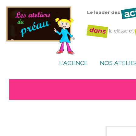
Aller
ac
au
Le leader des
contenu
dans
la classe et
L’AGENCE
NOS ATELIE