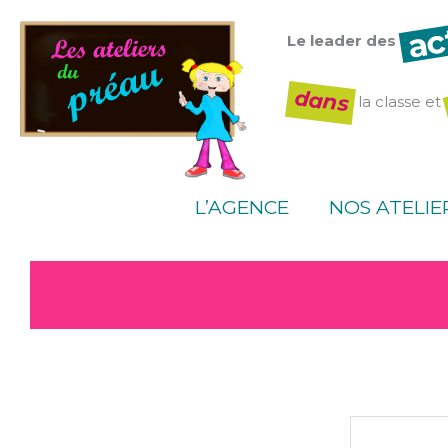
Aller
ac
au
Le leader des
contenu
dans
la classe et
L’AGENCE
NOS ATELIE