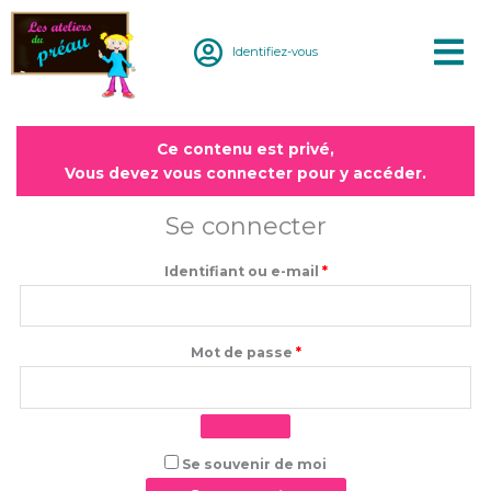
Aller
au
Identifiez-vous
contenu
Obligatoire
Obligatoire
Ce contenu est privé,
Vous devez vous connecter pour y accéder.
Se connecter
Identifiant ou e-mail
*
Mot de passe
*
Se souvenir de moi