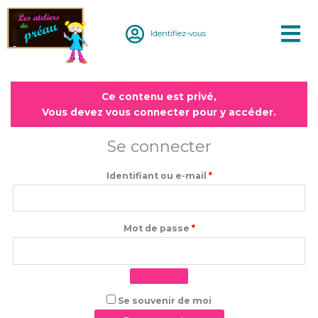
Aller
au
Identifiez-vous
contenu
Obligatoire
Obligatoire
Ce contenu est privé,
Vous devez vous connecter pour y accéder.
Se connecter
Identifiant ou e-mail
*
Mot de passe
*
Se souvenir de moi