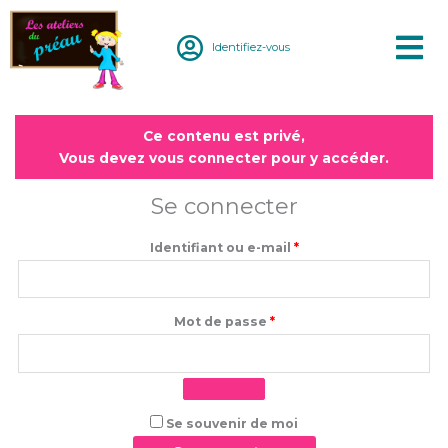
Aller
au
Identifiez-vous
contenu
Obligatoire
Obligatoire
Ce contenu est privé,
Vous devez vous connecter pour y accéder.
Se connecter
Identifiant ou e-mail
*
Mot de passe
*
Se souvenir de moi