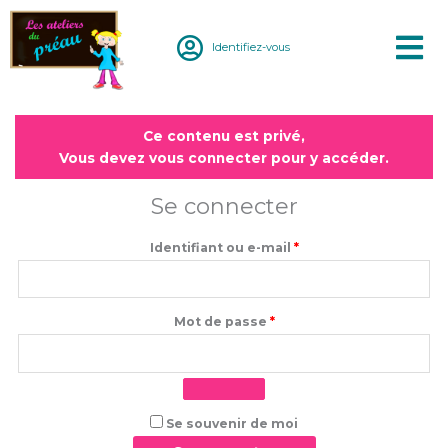
Aller
au
Identifiez-vous
contenu
Obligatoire
Obligatoire
Ce contenu est privé,
Vous devez vous connecter pour y accéder.
Se connecter
Identifiant ou e-mail
*
Mot de passe
*
Se souvenir de moi