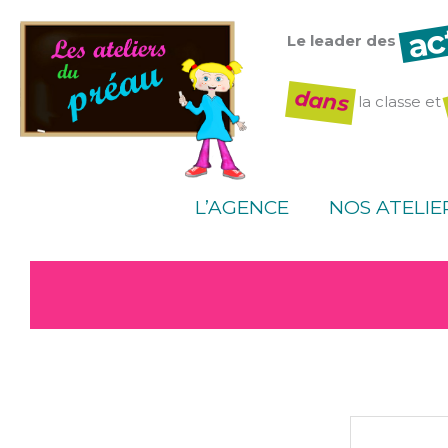
Aller
ac
au
Le leader des
contenu
dans
la classe et
L’AGENCE
NOS ATELIE