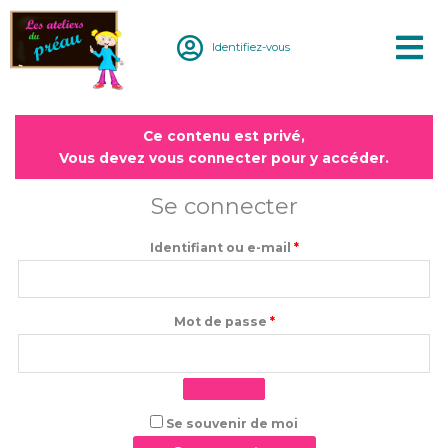
Aller
au
Identifiez-vous
contenu
Obligatoire
Obligatoire
Ce contenu est privé,
Vous devez vous connecter pour y accéder.
Se connecter
Identifiant ou e-mail
*
Mot de passe
*
Se souvenir de moi