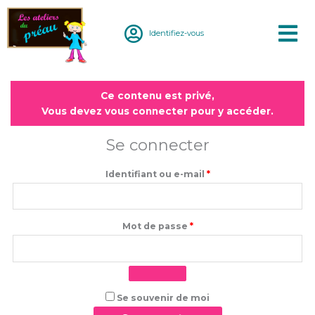
Aller
au
Identifiez-vous
contenu
Obligatoire
Obligatoire
Ce contenu est privé,
Vous devez vous connecter pour y accéder.
Se connecter
Identifiant ou e-mail
*
Mot de passe
*
Se souvenir de moi