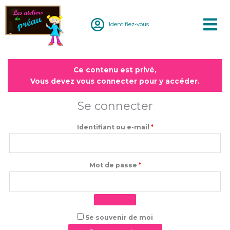
Aller
au
Identifiez-vous
contenu
Obligatoire
Obligatoire
Ce contenu est privé,
Vous devez vous connecter pour y accéder.
Se connecter
Identifiant ou e-mail
*
Mot de passe
*
Se souvenir de moi