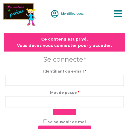
Aller
au
Identifiez-vous
contenu
Obligatoire
Obligatoire
Ce contenu est privé,
Vous devez vous connecter pour y accéder.
Se connecter
Identifiant ou e-mail
*
Mot de passe
*
Se souvenir de moi