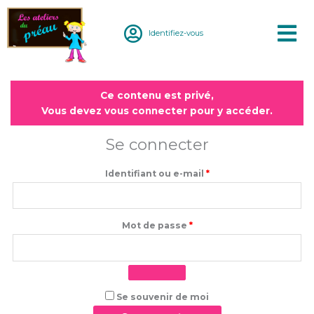
Aller
au
Identifiez-vous
contenu
Obligatoire
Obligatoire
Ce contenu est privé,
Vous devez vous connecter pour y accéder.
Se connecter
Identifiant ou e-mail
*
Mot de passe
*
Se souvenir de moi