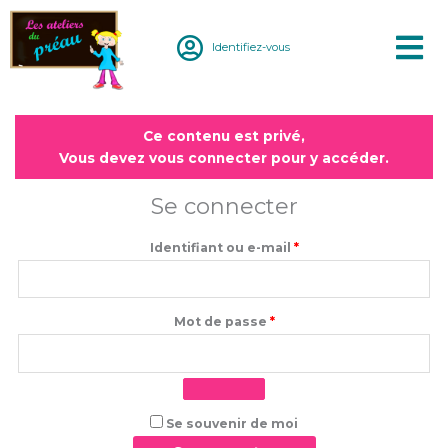
Aller
au
Identifiez-vous
contenu
Obligatoire
Obligatoire
Ce contenu est privé,
Vous devez vous connecter pour y accéder.
Se connecter
Identifiant ou e-mail
*
Mot de passe
*
Se souvenir de moi