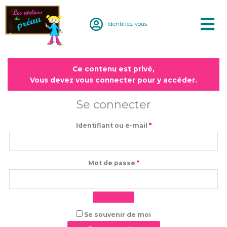
Aller
au
Identifiez-vous
contenu
Obligatoire
Obligatoire
Ce contenu est privé,
Vous devez vous connecter pour y accéder.
Se connecter
Identifiant ou e-mail
*
Mot de passe
*
Se souvenir de moi