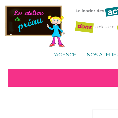
Aller
ac
au
Le leader des
contenu
dans
la classe et
L’AGENCE
NOS ATELIE