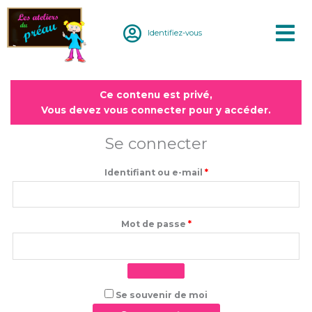
Aller
au
Identifiez-vous
contenu
Obligatoire
Obligatoire
Ce contenu est privé,
Vous devez vous connecter pour y accéder.
Se connecter
Identifiant ou e-mail
*
Mot de passe
*
Se souvenir de moi