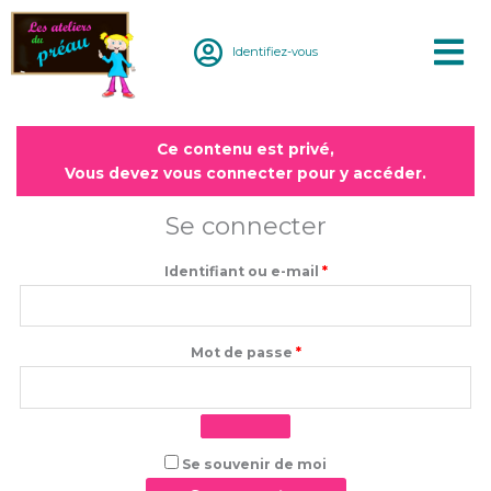
Aller
au
Identifiez-vous
contenu
Obligatoire
Obligatoire
Ce contenu est privé,
Vous devez vous connecter pour y accéder.
Se connecter
Identifiant ou e-mail
*
Mot de passe
*
Se souvenir de moi