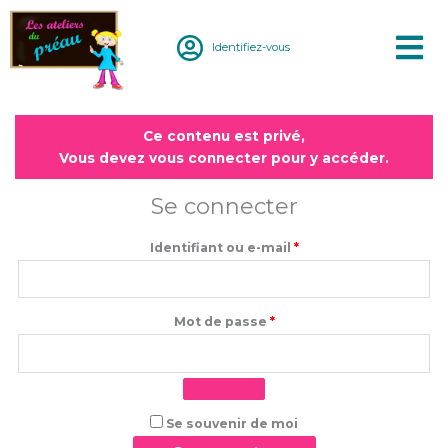
Aller
au
Identifiez-vous
contenu
Obligatoire
Obligatoire
Ce contenu est privé,
Vous devez vous connecter pour y accéder.
Se connecter
Identifiant ou e-mail
*
Mot de passe
*
Se souvenir de moi