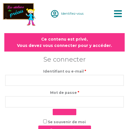
Aller
au
Identifiez-vous
contenu
Obligatoire
Obligatoire
Ce contenu est privé,
Vous devez vous connecter pour y accéder.
Se connecter
Identifiant ou e-mail
*
Mot de passe
*
Se souvenir de moi