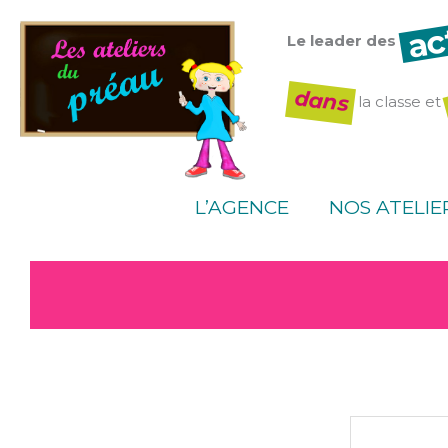
Aller
ac
au
Le leader des
contenu
dans
la classe et
L’AGENCE
NOS ATELIE