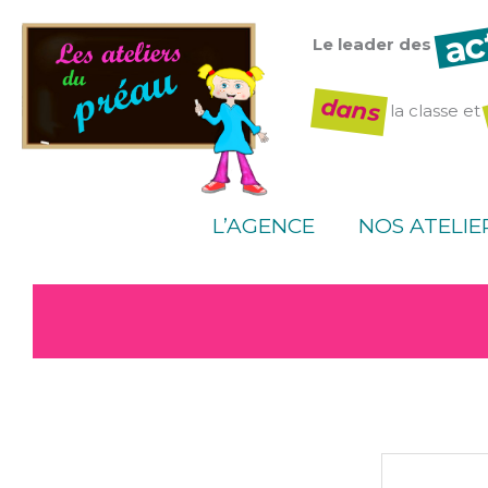
Aller
ac
au
Le leader des
contenu
dans
la classe et
L’AGENCE
NOS ATELIE