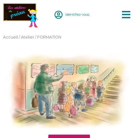
Aller
au
Identifiez-vous
contenu
Accueil
/
Atelier
/ FORMATION