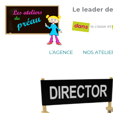
Aller
Le leader d
au
contenu
dans
la classe et
L’AGENCE
NOS ATELIE