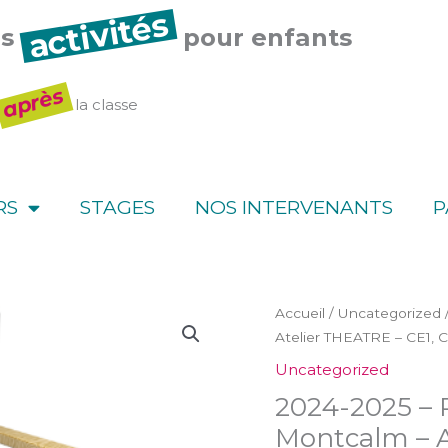
activités
es
pour enfants
après
la classe
RS
STAGES
NOS INTERVENANTS
P
quantité
Accueil
/
Uncategorized
de
Atelier THEATRE – CE1, 
2024-
Uncategorized
2025
2024-2025 – P
-
Paris
Montcalm – A