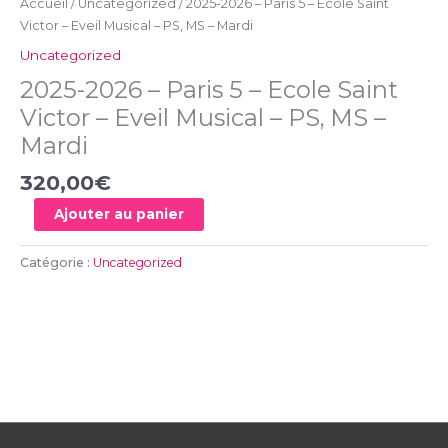
Accueil
/
Uncategorized
/ 2025-2026 – Paris 5 – Ecole Saint
PS,
Victor – Eveil Musical – PS, MS – Mardi
MS
Uncategorized
-
Mardi
2025-2026 – Paris 5 – Ecole Saint
Victor – Eveil Musical – PS, MS –
Mardi
320,00
€
Ajouter au panier
Catégorie :
Uncategorized