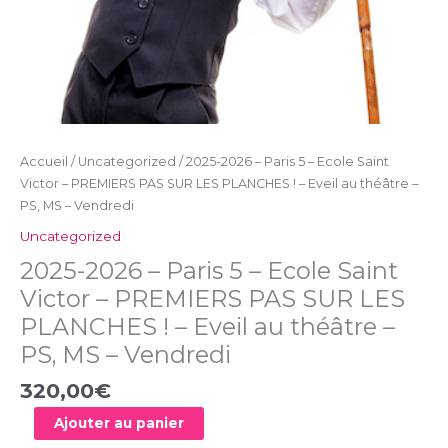
LES
PLANCHES
!
–
Eveil
au
théâtre
Accueil
/
Uncategorized
/ 2025-2026 – Paris 5 – Ecole Saint
-
Victor – PREMIERS PAS SUR LES PLANCHES ! – Eveil au théâtre –
PS,
PS, MS – Vendredi
MS
-
Uncategorized
Vendredi
2025-2026 – Paris 5 – Ecole Saint
Victor – PREMIERS PAS SUR LES
PLANCHES ! – Eveil au théâtre –
PS, MS – Vendredi
320,00
€
Ajouter au panier