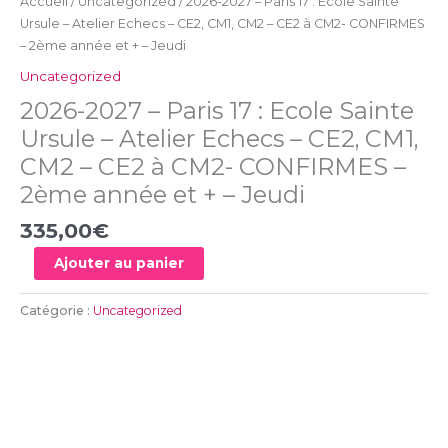
Accueil
/
Uncategorized
/ 2026-2027 – Paris 17 : Ecole Sainte
CE2,
Ursule – Atelier Echecs – CE2, CM1, CM2 – CE2 à CM2- CONFIRMES
CM1,
– 2ème année et + – Jeudi
CM2
Uncategorized
-
CE2
2026-2027 – Paris 17 : Ecole Sainte
à
Ursule – Atelier Echecs – CE2, CM1,
CM2-
CM2 – CE2 à CM2- CONFIRMES –
CONFIRMES
2ème année et + – Jeudi
-
2ème
335,00
€
année
et
Ajouter au panier
+
-
Catégorie :
Uncategorized
Jeudi