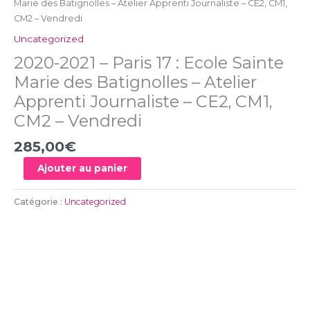
Marie des Batignolles – Atelier Apprenti Journaliste – CE2, CM1,
Apprenti
CM2 – Vendredi
Journaliste
Uncategorized
-
CE2,
2020-2021 – Paris 17 : Ecole Sainte
CM1,
Marie des Batignolles – Atelier
CM2
Apprenti Journaliste – CE2, CM1,
-
Vendredi
CM2 – Vendredi
285,00
€
Ajouter au panier
Catégorie :
Uncategorized