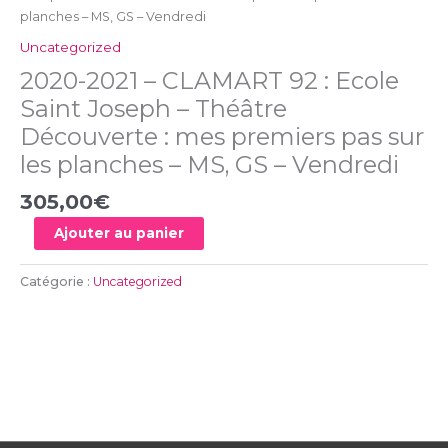
mes
planches – MS, GS – Vendredi
premiers
Uncategorized
pas
2020-2021 – CLAMART 92 : Ecole
sur
les
Saint Joseph – Théâtre
planches
Découverte : mes premiers pas sur
-
les planches – MS, GS – Vendredi
MS,
GS
305,00
€
-
Vendredi
Ajouter au panier
Catégorie :
Uncategorized