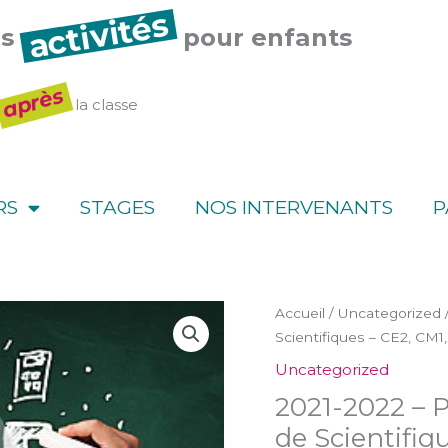
activités
es
pour enfants
après
la classe
RS
STAGES
NOS INTERVENANTS
P
quantité
Accueil
/
Uncategorized
de
Scientifiques – CE2, CM1
2021-
Uncategorized
2022
2021-2022 – P
-
Paris
de Scientifiq